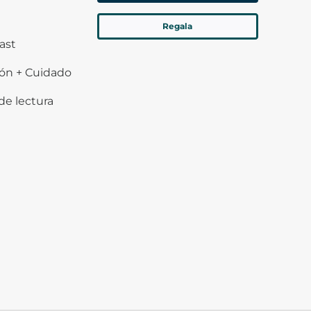
Regala
ast
ión + Cuidado
de lectura