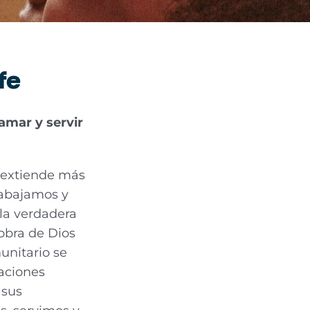
fe
amar y servir
e extiende más
rabajamos y
la verdadera
obra de Dios
unitario se
zaciones
 sus