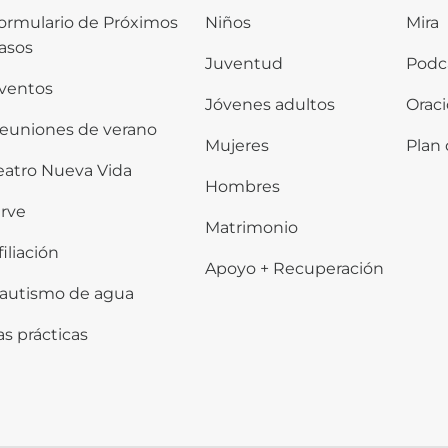
ormulario de Próximos
Niños
Mira
asos
Juventud
Podc
ventos
Jóvenes adultos
Orac
euniones de verano
Mujeres
Plan 
eatro Nueva Vida
Hombres
irve
Matrimonio
filiación
Apoyo + Recuperación
autismo de agua
as prácticas