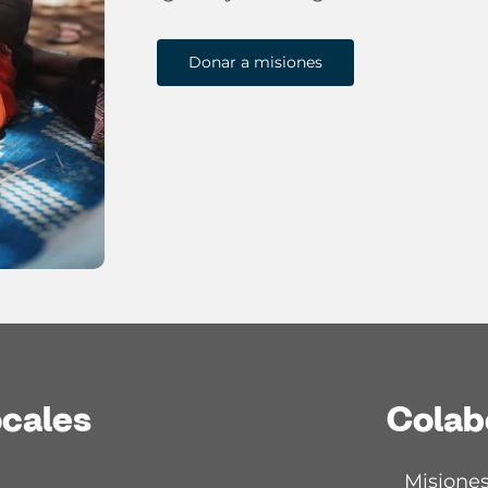
Donar a misiones
ocales
Colab
Misiones