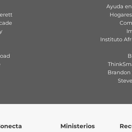
Ayuda en
erett
Hogares
scade
Comp
y
Im
Instituto A
Road
B
e
ThinkSmal
Brandon 
Steve
onecta
Ministerios
Rec