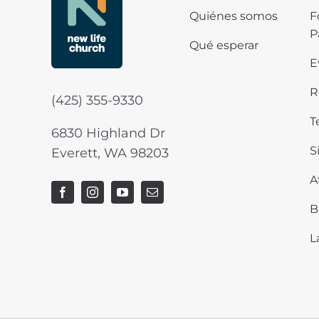
Quiénes somos
F
P
Qué esperar
E
R
(425) 355-9330
T
6830 Highland Dr
S
Everett, WA 98203
A
B
L