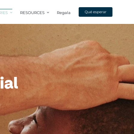
Qué esperar
RIES
RESOURCES
Regala
ial