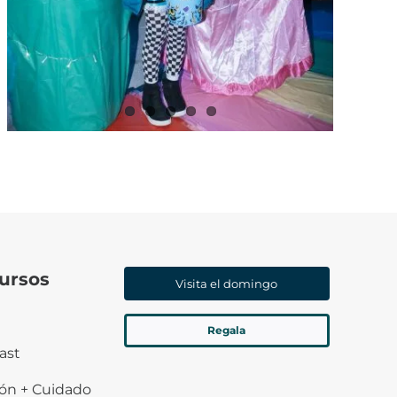
ursos
Visita el domingo
Regala
ast
ión + Cuidado