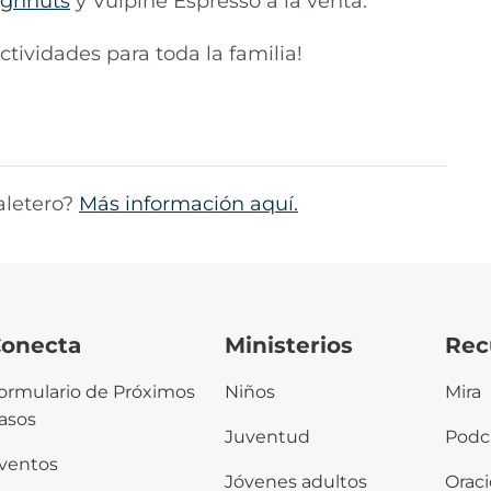
ughnuts
y Vulpine Espresso a la venta.
ctividades para toda la familia!
aletero?
Más información aquí.
onecta
Ministerios
Rec
ormulario de Próximos
Niños
Mira
asos
Juventud
Podc
ventos
Jóvenes adultos
Orac