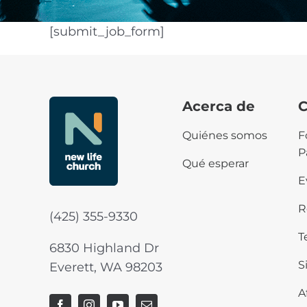
[submit_job_form]
Acerca de
C
Quiénes somos
F
P
Qué esperar
E
R
(425) 355-9330
T
6830 Highland Dr
S
Everett, WA 98203
A