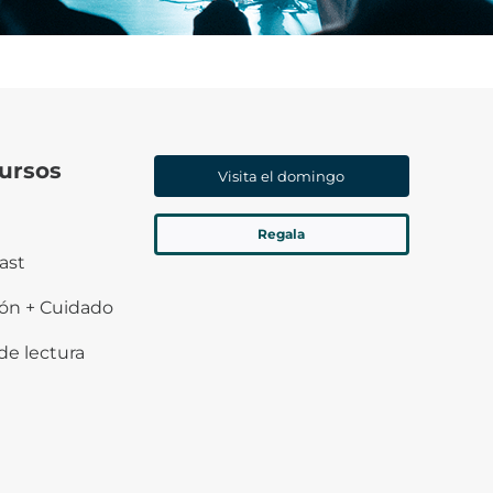
ursos
Visita el domingo
Regala
ast
ión + Cuidado
de lectura