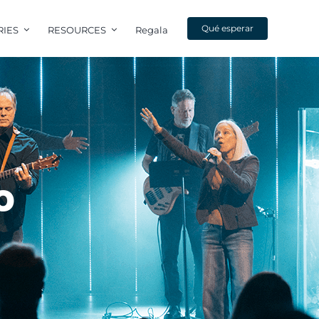
Qué esperar
RIES
RESOURCES
Regala
o